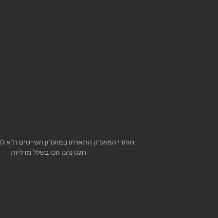
 חותרי המועדון התארחו במועדון השייטים ת"א לאליפות האביב
חגגו נהנו וזכו בשלל מדליות