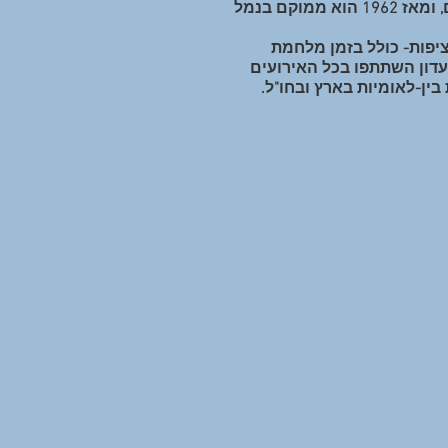
חיפה. מאז הוזז בית הסירות והמועדון פעמיים, ומאז 1962 הוא ממוקם בנמל
יפות- כולל בזמן מלחמת
דון השתתפו בכל האירועים
בין-לאומיות בארץ ובחו"ל.